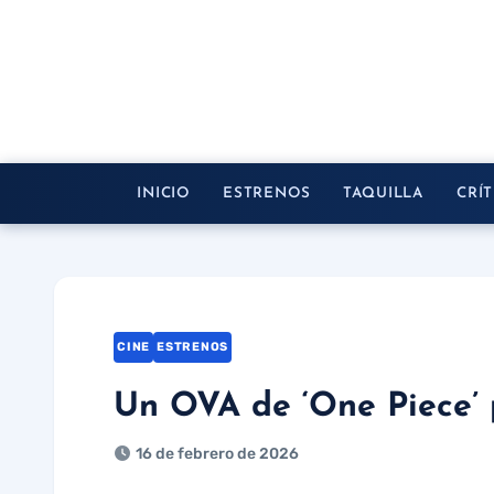
Saltar
al
contenido
INICIO
ESTRENOS
TAQUILLA
CRÍT
CINE
ESTRENOS
Un OVA de ‘One Piece’ p
16 de febrero de 2026