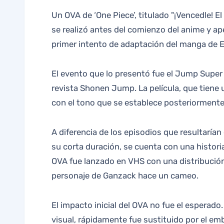
Un OVA de ‘One Piece’, titulado "¡Vencedle! El pirata Ganzack", ha resurgido como un tema de interés tras su estreno en cines en 1998. Este proyecto
se realizó antes del comienzo del anime y ape
primer intento de adaptación del manga de E
El evento que lo presentó fue el Jump Super
revista Shonen Jump. La película, que tiene 
con el tono que se establece posteriormente 
A diferencia de los episodios que resultarían
su corta duración, se cuenta con una historia
OVA fue lanzado en VHS con una distribución l
personaje de Ganzack hace un cameo.
El impacto inicial del OVA no fue el esperado
visual, rápidamente fue sustituido por el e