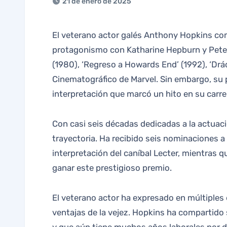
21 de enero de 2025
El veterano actor galés Anthony Hopkins comenzó su carrera cinematográfica en 1968 en la película ‘El león en invierno’, compartiendo
protagonismo con Katharine Hepburn y Peter 
(1980), ‘Regreso a Howards End’ (1992), ‘Drá
Cinematográfico de Marvel. Sin embargo, su pa
interpretación que marcó un hito en su carre
Con casi seis décadas dedicadas a la actua
trayectoria. Ha recibido seis nominaciones a
interpretación del caníbal Lecter, mientras q
ganar este prestigioso premio.
El veterano actor ha expresado en múltiples 
ventajas de la vejez. Hopkins ha compartido s