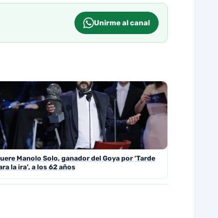
Unirme al canal
uere Manolo Solo, ganador del Goya por ‘Tarde
ara la ira’, a los 62 años