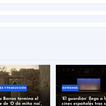
ES Y PRODUCCIÓN
ESTRENOS
 Barros termina el
‘El guardián’ llega a l
e de ‘O da miña nai’,
cines españoles tras 