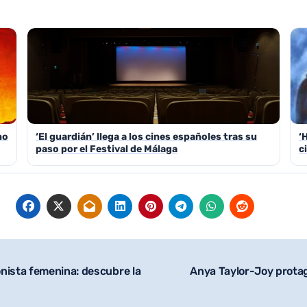
no
‘El guardián’ llega a los cines españoles tras su
‘
paso por el Festival de Málaga
c
nista femenina: descubre la
Anya Taylor-Joy protag