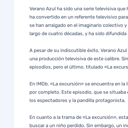
Verano Azul ha sido una serie televisiva que ha marcado un antes y un después en la historia audiovisual de España. Desde su estreno en 1981, se
ha convertido en un referente televisivo par
se han arraigado en el imaginario colectivo y
largo de cuatro décadas, y ha sido difundida
A pesar de su indiscutible éxito, Verano Azu
una producción televisiva de este calibre. S
episodios, pero el último, titulado «La excurs
En IMDb, «La excursión» se encuentra en la l
por completo. Este episodio, que se situaba
los espectadores y la pandilla protagonista.
En cuanto a la trama de «La excursión», esta
buscar a un niño perdido. Sin embargo, un i