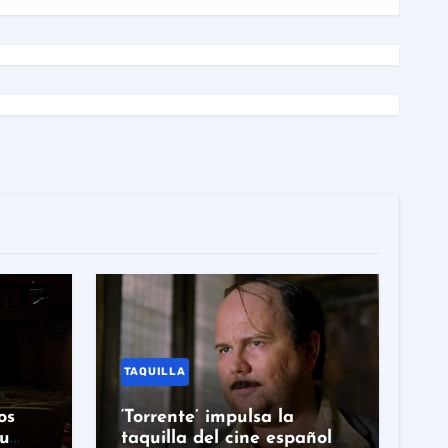
TAQUILLA
os
‘Torrente’ impulsa la
su
taquilla del cine español