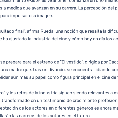
casillamiento existe, es vital tener confianza en uno mism
a medida que avanzan en su carrera. La percepción del pú
n para impulsar esa imagen.
ultado final", afirma Rueda, una noción que resalta la difi
e ha ajustado la industria del cine y cómo hoy en día los
e prepara para el estreno de "El vestido", dirigida por Jac
a a una madre que, tras un divorcio, se encuentra lidiando
idar aún más su papel como figura principal en el cine de 
ro" y los retos de la industria siguen siendo relevantes a
ha transformado en un testimonio de crecimiento profesiona
ceptación de los actores en diferentes géneros es ahora má
rán las carreras de los actores en el futuro.