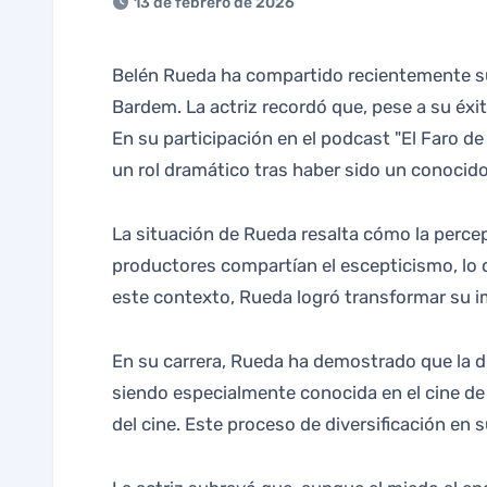
13 de febrero de 2026
Belén Rueda ha compartido recientemente sus impresiones sobre su fichaje para "Mar adentro", donde interpretó un papel clave junto a Javier
Bardem. La actriz recordó que, pese a su éxit
En su participación en el podcast "El Faro d
un rol dramático tras haber sido un conocid
La situación de Rueda resalta cómo la percepc
productores compartían el escepticismo, lo 
este contexto, Rueda logró transformar su im
En su carrera, Rueda ha demostrado que la di
siendo especialmente conocida en el cine de 
del cine. Este proceso de diversificación en 