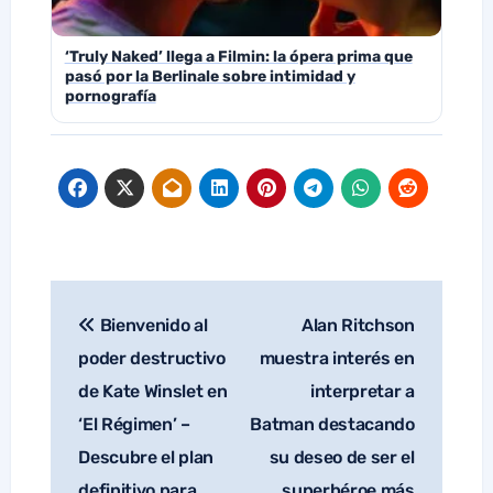
‘Truly Naked’ llega a Filmin: la ópera prima que
pasó por la Berlinale sobre intimidad y
pornografía
Bienvenido al
Alan Ritchson
Navegación
de
poder destructivo
muestra interés en
entradas
de Kate Winslet en
interpretar a
‘El Régimen’ –
Batman destacando
Descubre el plan
su deseo de ser el
definitivo para
superhéroe más