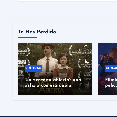
Te Has Perdido
CRÍTICAS
STREA
‘La ventana abierta’: una
Filmi
asfixia costera que el
pelíc
desenlace no sabe rematar
taqui
con n