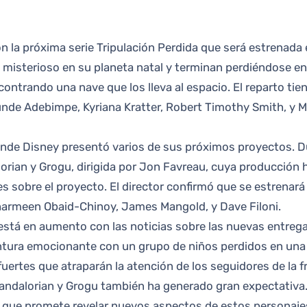
isterioso en su planeta natal y terminan perdiéndose en un
contrando una nave que los lleva al espacio. El reparto t
de Adebimpe, Kyriana Kratter, Robert Timothy Smith, y Mic
donde Disney presentó varios de sus próximos proyectos. D
lorian y Grogu, dirigida por Jon Favreau, cuya producción 
 sobre el proyecto. El director confirmó que se estrenar
 Sharmeen Obaid-Chinoy, James Mangold, y Dave Filoni.
está en aumento con las noticias sobre las nuevas entregas
tura emocionante con un grupo de niños perdidos en una gal
ertes que atraparán la atención de los seguidores de la fr
Mandalorian y Grogu también ha generado gran expectativa.
 que promete revelar nuevos aspectos de estos personajes 