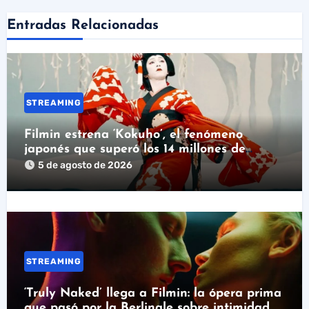
Entradas Relacionadas
STREAMING
Filmin estrena ‘Kokuho’, el fenómeno
japonés que superó los 14 millones de
espectadores
5 de agosto de 2026
STREAMING
‘Truly Naked’ llega a Filmin: la ópera prima
que pasó por la Berlinale sobre intimidad y