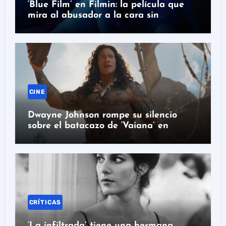
‘Blue Film’ en Filmin: la película que
mira al abusador a la cara sin
absolverlo
CINE
Dwayne Johnson rompe su silencio
sobre el batacazo de ‘Vaiana’ en
acción real
CRÍTICAS
‘La infiltrada’ tiene una hermana