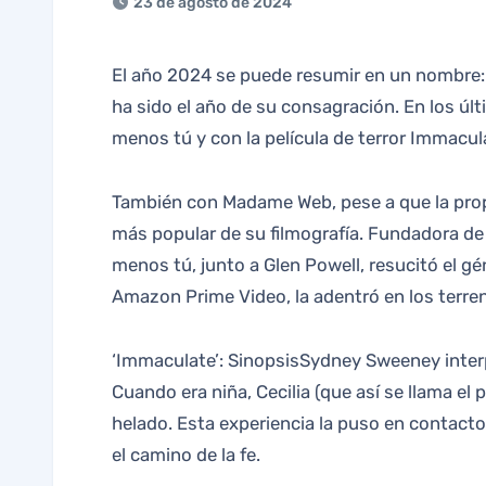
23 de agosto de 2024
El año 2024 se puede resumir en un nombre: Sydney Sweeney. Aunque la actriz de 26 años lleva siendo conocida desde su papel en Euphoria, este
ha sido el año de su consagración. En los ú
menos tú y con la película de terror Immacul
También con Madame Web, pese a que la prop
más popular de su filmografía. Fundadora d
menos tú, junto a Glen Powell, resucitó el g
Amazon Prime Video, la adentró en los terreno
‘Immaculate’: SinopsisSydney Sweeney interpre
Cuando era niña, Cecilia (que así se llama e
helado. Esta experiencia la puso en contacto
el camino de la fe.