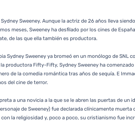
ltimos meses, Sweeney ha desfilado por los cines de Españ
ate, de las que ella también es productora.
ia Sydney Sweeney ya bromeó en un monólogo de SNL con q
e la productora Fifty-Fifty, Sydney Sweeney ha comenzado
énero de la comedia romántica tras años de sequía. E Immac
s del cine de terror.
ta a una novicia a la que se le abren las puertas de un id
l personaje de Sweeney) fue declarada clínicamente muerta 
 con la religiosidad y, poco a poco, su cristianismo fue in