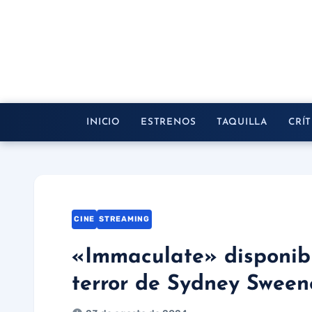
Saltar
al
contenido
INICIO
ESTRENOS
TAQUILLA
CRÍT
CINE
STREAMING
«Immaculate» disponibl
terror de Sydney Sween