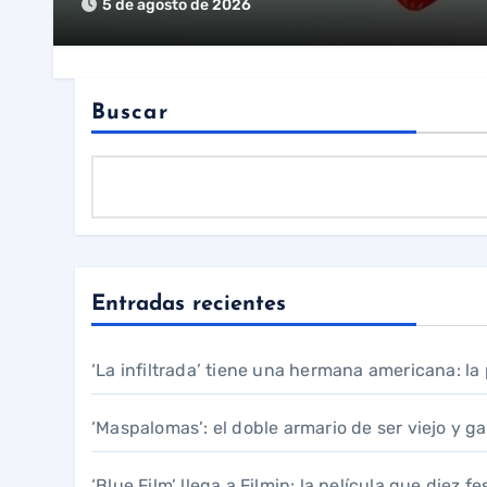
5 de agosto de 2026
Buscar
Entradas recientes
‘La infiltrada’ tiene una hermana americana: l
‘Maspalomas’: el doble armario de ser viejo y g
‘Blue Film’ llega a Filmin: la película que diez 