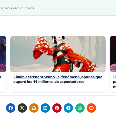
s y nadie ve tu número.
s
Filmin estrena ‘Kokuho’, el fenómeno japonés que
‘
superó los 14 millones de espectadores
p
p