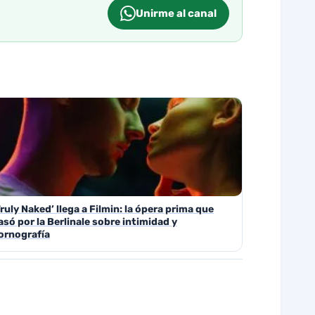
Unirme al canal
Truly Naked’ llega a Filmin: la ópera prima que
asó por la Berlinale sobre intimidad y
ornografía