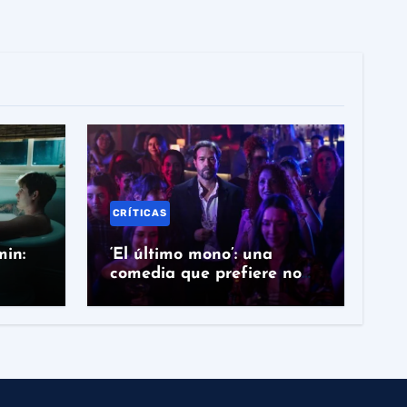
CRÍTICAS
min:
‘El último mono’: una
comedia que prefiere no
 y
mojarse cuando más lo
necesita