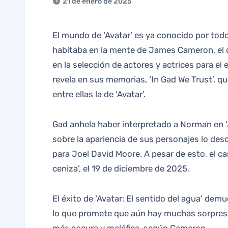
21 de enero de 2025
El mundo de ‘Avatar’ es ya conocido por todos, con sus tribus azules y naturaleza exuberante. Sin embargo, en sus inicios, este universo solo
habitaba en la mente de James Cameron, el di
en la selección de actores y actrices para el 
revela en sus memorias, ‘In Gad We Trust’, q
entre ellas la de ‘Avatar’.
Gad anhela haber interpretado a Norman en ‘
sobre la apariencia de sus personajes lo desc
para Joel David Moore. A pesar de esto, el ca
ceniza’, el 19 de diciembre de 2025.
El éxito de ‘Avatar: El sentido del agua’ dem
lo que promete que aún hay muchas sorpresas