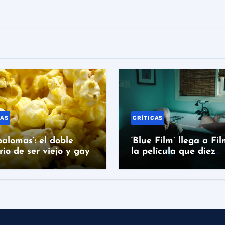
CAS
CRÍTICAS
alomas’: el doble
‘Blue Film’ llega a Fil
io de ser viejo y gay
la película que diez
festivales rechazaron
nadie puede ignorar