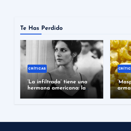
Te Has Perdido
CRÍTICAS
CRÍTI
‘La infiltrada’ tiene una
‘Masp
hermana americana: la
armar
película de Costa-Gavras
que hay que ver en Prime
Video