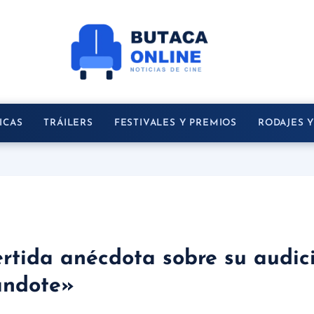
ICAS
TRÁILERS
FESTIVALES Y PREMIOS
RODAJES 
rtida anécdota sobre su audici
andote»