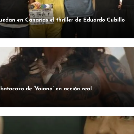
uedan en Canarias el thriller de Eduardo Cubillo
batacazo de ‘Vaiana’ en acción real