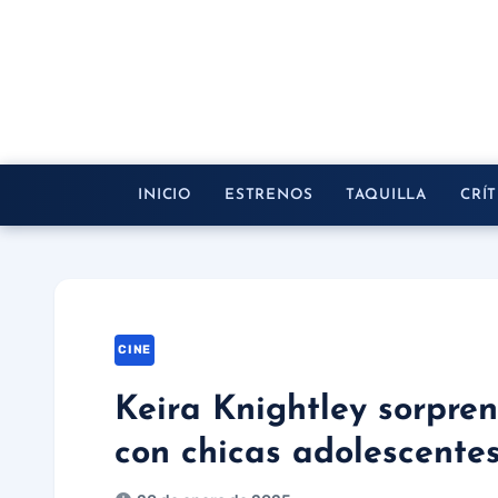
Saltar
al
contenido
INICIO
ESTRENOS
TAQUILLA
CRÍT
CINE
Keira Knightley sorpre
con chicas adolescentes