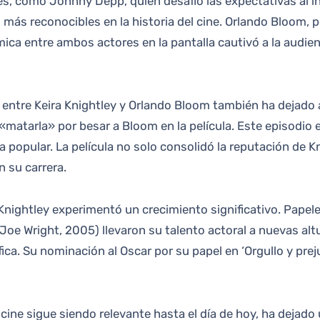
es, como Johnny Depp, quien desafió las expectativas al i
d más reconocibles en la historia del cine. Orlando Bloom,
uímica entre ambos actores en la pantalla cautivó a la audie
s entre Keira Knightley y Orlando Bloom también ha dejado
atarla» por besar a Bloom en la película. Este episodio ej
ura popular. La película no solo consolidó la reputación de 
n su carrera.
e Knightley experimentó un crecimiento significativo. Papel
’ (Joe Wright, 2005) llevaron su talento actoral a nuevas a
ca. Su nominación al Oscar por su papel en ‘Orgullo y preju
cine sigue siendo relevante hasta el día de hoy, ha dejado u