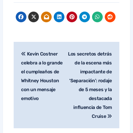
Kevin Costner
Los secretos detrás
Navegación
de
celebra a lo grande
de la escena más
entradas
el cumpleaños de
impactante de
Whitney Houston
‘Separación’: rodaje
con un mensaje
de 5 meses y la
emotivo
destacada
influencia de Tom
Cruise