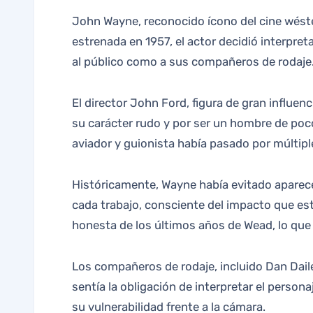
John Wayne, reconocido ícono del cine wéstern, hizo un cambio notable en una de las películas de su carrera. En "Las Alas de las Águilas",
estrenada en 1957, el actor decidió interpret
al público como a sus compañeros de rodaje
El director John Ford, figura de gran influen
su carácter rudo y por ser un hombre de poc
aviador y guionista había pasado por múltip
Históricamente, Wayne había evitado aparecer
cada trabajo, consciente del impacto que est
honesta de los últimos años de Wead, lo que 
Los compañeros de rodaje, incluido Dan Daile
sentía la obligación de interpretar el person
su vulnerabilidad frente a la cámara.