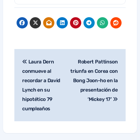
Laura Dern
Robert Pattinson
Navegación
de
conmueve al
triunfa en Corea con
entradas
recordar a David
Bong Joon-ho en la
Lynch en su
presentación de
hipotético 79
‘Mickey 17’
cumpleaños