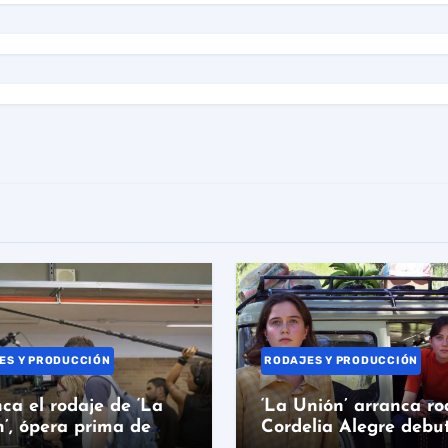
ES Y PRODUCCIÓN
RODAJES Y PRODUCCIÓN
ca el rodaje de ‘La
‘La Unión’ arranca ro
’, ópera prima de
Cordelia Alegre debu