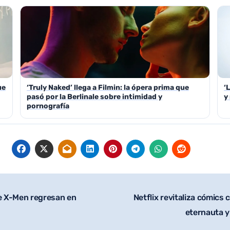
ue
‘Truly Naked’ llega a Filmin: la ópera prima que
‘
pasó por la Berlinale sobre intimidad y
y
pornografía
de X-Men regresan en
Netflix revitaliza cómics
eternauta y 