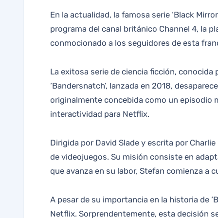
En la actualidad, la famosa serie ‘Black Mirror’ se ha convertido en una de las producciones emblemáticas de Netflix. Tras adquirir los derechos del
programa del canal británico Channel 4, la pla
conmocionado a los seguidores de esta franqu
La exitosa serie de ciencia ficción, conocida
‘Bandersnatch’, lanzada en 2018, desaparece
originalmente concebida como un episodio má
interactividad para Netflix.
Dirigida por David Slade y escrita por Charli
de videojuegos. Su misión consiste en adaptar
que avanza en su labor, Stefan comienza a c
A pesar de su importancia en la historia de ‘B
Netflix. Sorprendentemente, esta decisión s