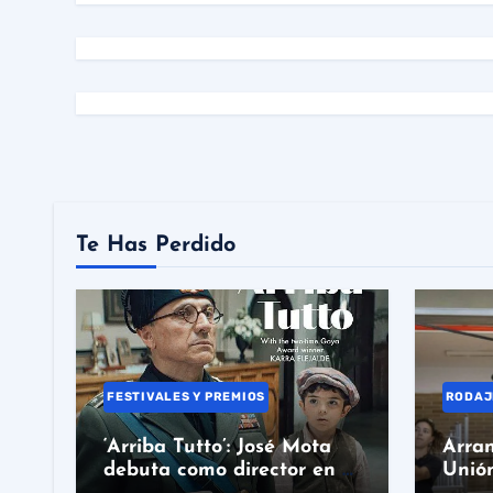
Te Has Perdido
FESTIVALES Y PREMIOS
RODAJ
‘Arriba Tutto’: José Mota
Arran
debuta como director en el
Unión