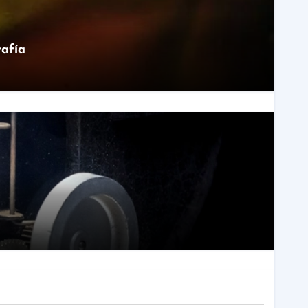
rafía