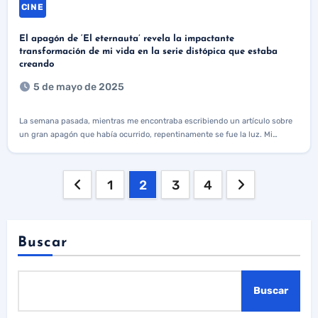
CINE
El apagón de ‘El eternauta’ revela la impactante
transformación de mi vida en la serie distópica que estaba
creando
5 de mayo de 2025
La semana pasada, mientras me encontraba escribiendo un artículo sobre
un gran apagón que había ocurrido, repentinamente se fue la luz. Mi…
Paginación
1
2
3
4
de
entradas
Buscar
Buscar