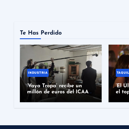
Te Has Perdido
INDUSTRIA
TAQUI
‘Vaya Tropa’ recibe un
‘El Ú
millón de euros del ICAA
el to
para su producción con
prime
Morena Films