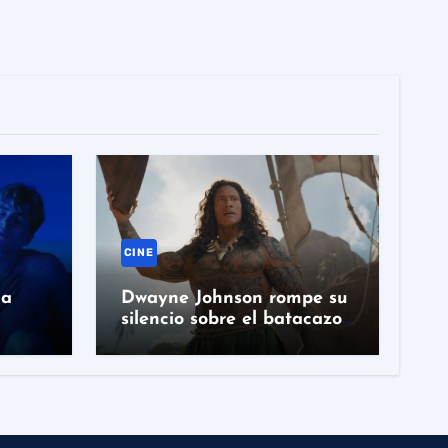
CINE
la
Dwayne Johnson rompe su
silencio sobre el batacazo
n
de ‘Vaiana’ en acción real