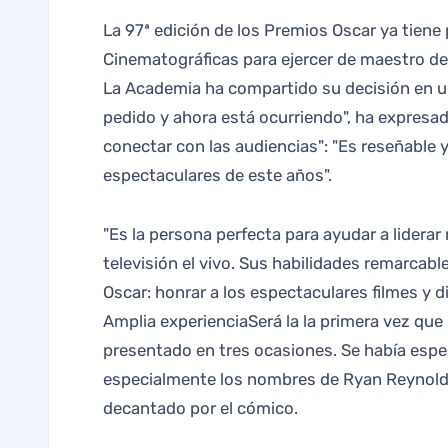
La 97ª edición de los Premios Oscar ya tiene presentador. El cómico Conan O’Brien ha sido el elegido por la Academia de las Artes y las Ciencias
Cinematográficas para ejercer de maestro de 
La Academia ha compartido su decisión en u
pedido y ahora está ocurriendo", ha expresad
conectar con las audiencias": "Es reseñable y
espectaculares de este años".
"Es la persona perfecta para ayudar a liderar 
televisión el vivo. Sus habilidades remarcabl
Oscar: honrar a los espectaculares filmes y 
Amplia experienciaSerá la la primera vez que
presentado en tres ocasiones. Se había espe
especialmente los nombres de Ryan Reynolds 
decantado por el cómico.