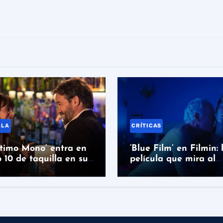
LLA
CRÍTICAS
ltimo Mono’ entra en
‘Blue Film’ en Filmin: 
p 10 de taquilla en su
película que mira al
r día en cines
abusador a la cara si
absolverlo