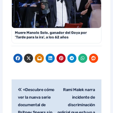
Muere Manolo Solo, ganador del Goya por
‘Tarde para la ira’, a los 62 años
«Descubre cómo
Rami Malek narra
Navegación
de
ver la nueva serie
incidente de
entradas
documental de
discriminación
Britney Spears sin
policial que estuvo a