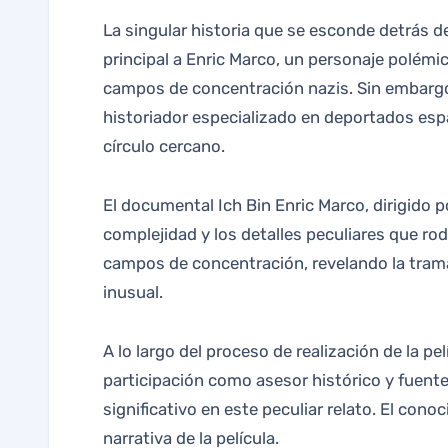
La singular historia que se esconde detrás de la película «Marco» es un relato que va más allá de lo común. La historia tiene como personaje
principal a Enric Marco, un personaje polémi
campos de concentración nazis. Sin embargo,
historiador especializado en deportados esp
círculo cercano.
El documental Ich Bin Enric Marco, dirigido po
complejidad y los detalles peculiares que rode
campos de concentración, revelando la trama
inusual.
A lo largo del proceso de realización de la
participación como asesor histórico y fuente
significativo en este peculiar relato. El con
narrativa de la película.