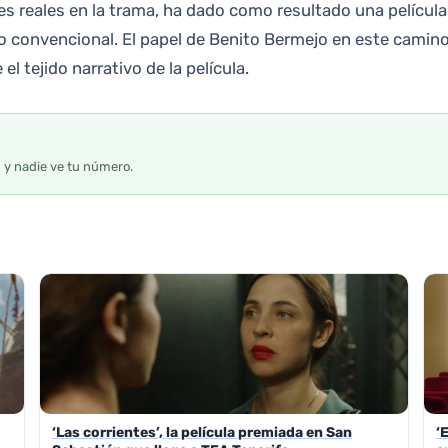
jes reales en la trama, ha dado como resultado una película
oco convencional. El papel de Benito Bermejo en este cami
l tejido narrativo de la película.
s y nadie ve tu número.
‘Las corrientes’, la película premiada en San
‘