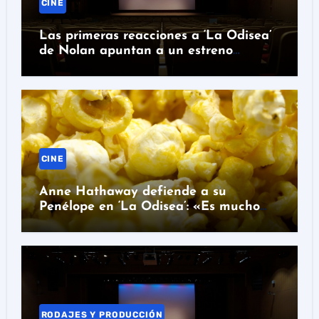
CINE
Las primeras reacciones a ‘La Odisea’
de Nolan apuntan a un estreno
histórico
CINE
Anne Hathaway defiende a su
Penélope en ‘La Odisea’: «Es mucho
más que la esposa fiel»
RODAJES Y PRODUCCIÓN