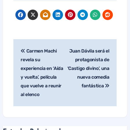
Carmen Machi
Juan Dávila será el
Navegación
de
revela su
protagonista de
entradas
experiencia en ‘Aída
‘Castigo divino’, una
y vuelta’, película
nueva comedia
que vuelve a reunir
fantástica
al elenco