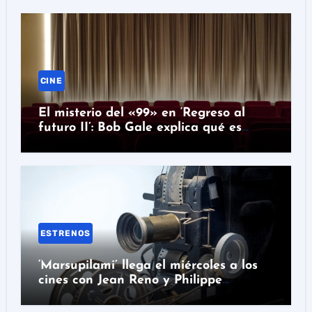
CINE
El misterio del «99» en ‘Regreso al
futuro II’: Bob Gale explica qué es
realmente
ESTRENOS
‘Marsupilami’ llega el miércoles a los
cines con Jean Reno y Philippe
Lacheau