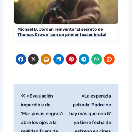
Michael B. Jordan reinventa ‘El secreto de
Thomas Crown’ con un primer teaser brutal
«Evaluación
«La esperada
Navegación
de
imperdible de
película ‘Padre no
entradas
‘Mariposas negras’:
hay más que uno 5’
abre los ojos a la
ya tiene fecha de
realidad fuera de
estreno en cines