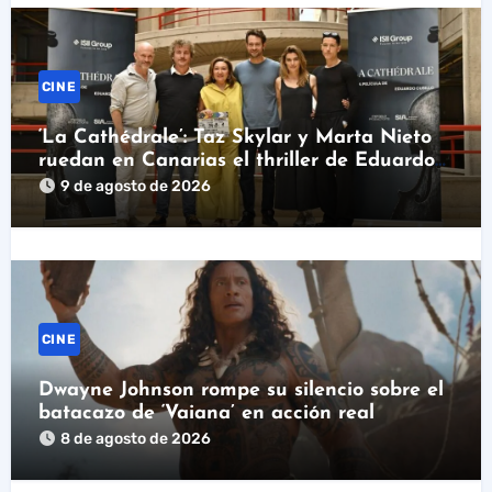
CINE
‘La Cathédrale’: Taz Skylar y Marta Nieto
ruedan en Canarias el thriller de Eduardo
Cubillo
9 de agosto de 2026
CINE
Dwayne Johnson rompe su silencio sobre el
batacazo de ‘Vaiana’ en acción real
8 de agosto de 2026