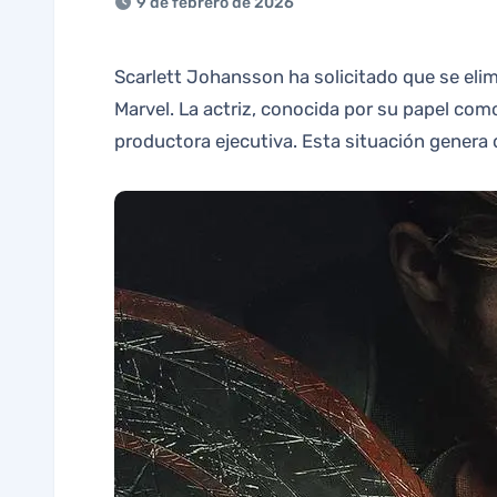
9 de febrero de 2026
Scarlett Johansson ha solicitado que se elimine su nombre de los créditos de ‘Thunderbolts’, una próxima entrega del Universo Cinematográfico de
Marvel. La actriz, conocida por su papel co
productora ejecutiva. Esta situación genera 