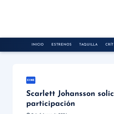
Saltar
al
contenido
INICIO
ESTRENOS
TAQUILLA
CRÍT
CINE
Scarlett Johansson solic
participación