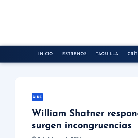
Saltar
al
contenido
INICIO
ESTRENOS
TAQUILLA
CRÍT
CINE
William Shatner respond
surgen incongruencias