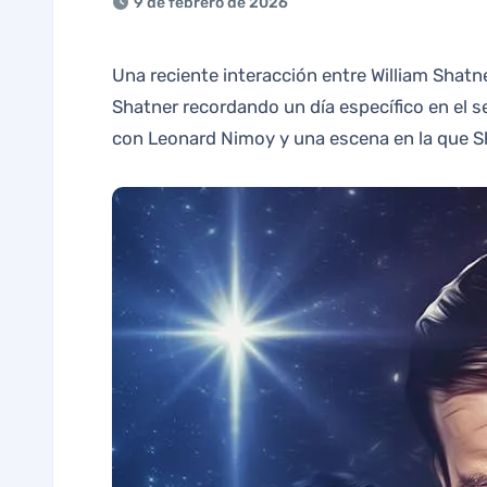
9 de febrero de 2026
Una reciente interacción entre William Shatner y un fan ha generado interés en el mundo de ‘Star Trek’. Michael, un admirador de la serie, escribió a
Shatner recordando un día específico en el se
con Leonard Nimoy y una escena en la que Sha