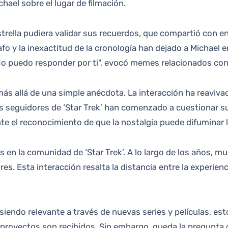
hael sobre el lugar de filmación.
estrella pudiera validar sus recuerdos, que compartió con 
afo y la inexactitud de la cronología han dejado a Michael e
o puedo responder por ti", evocó memes relacionados con l
más allá de una simple anécdota. La interacción ha reaviv
Los seguidores de ‘Star Trek’ han comenzado a cuestionar s
e el reconocimiento de que la nostalgia puede difuminar l
s en la comunidad de ‘Star Trek’. A lo largo de los años,
res. Esta interacción resalta la distancia entre la experien
 siendo relevante a través de nuevas series y películas, es
s proyectos son recibidos. Sin embargo, queda la pregunta 