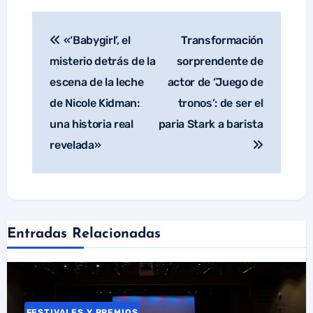
«‘Babygirl’, el
Transformación
Navegación
de
misterio detrás de la
sorprendente de
entradas
escena de la leche
actor de ‘Juego de
de Nicole Kidman:
tronos’: de ser el
una historia real
paria Stark a barista
revelada»
Entradas Relacionadas
FESTIVALES Y PREMIOS