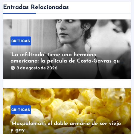
Entradas Relacionadas
CRÍTICAS
‘La infiltrada’ tiene una hermana
americana: la película de Costa-Gavras que
hay que ver en Prime Video
8 de agosto de 2026
CRÍTICAS
‘Maspalomas’: el doble armario de ser viejo
y gay