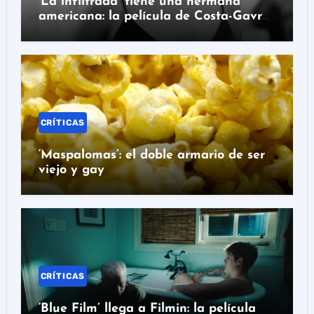
‘La infiltrada’ tiene una hermana
americana: la película de Costa-Gavras
que hay que ver en Prime Video
CRÍTICAS
‘Maspalomas’: el doble armario de ser
viejo y gay
CRÍTICAS
‘Blue Film’ llega a Filmin: la película