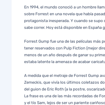
En 1994, el mundo conoció a un hombre llamado Forrest Gump. En realidad, todo lo que hizo fue ponerle cara, pues algunos ya habían podido leer
sobre Forrest en una novela que había pasado 
protagonista inesperada. Y cuando se supo q
sabe correr. Hoy está disponible en España 
Forrest Gump fue una de las películas más po
tener reservados con Pulp Fiction (mejor dir
menos de un año después de ganar su primer 
estaba latente la amenaza de acabar caricatu
A medida que el metraje de Forrest Gump avanz
Zemeckis, que vivía los últimos coletazos d
del guion de Eric Roth (a la postre, oscariza
La frase es una de las más recordadas de Fo
y el tío Sam, lejos de ser un pariente cariño