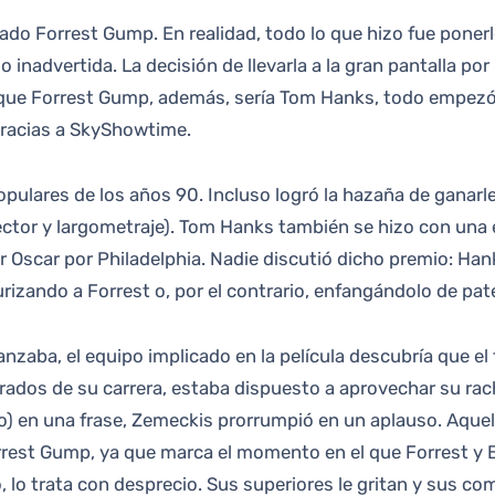
inadvertida. La decisión de llevarla a la gran pantalla po
ue Forrest Gump, además, sería Tom Hanks, todo empezó a
gracias a SkyShowtime.
pulares de los años 90. Incluso logró la hazaña de ganarl
ector y largometraje). Tom Hanks también se hizo con una 
Oscar por Philadelphia. Nadie discutió dicho premio: Hank
rizando a Forrest o, por el contrario, enfangándolo de pat
aba, el equipo implicado en la película descubría que el t
orados de su carrera, estaba dispuesto a aprovechar su r
do) en una frase, Zemeckis prorrumpió en un aplauso. Aquel
rrest Gump, ya que marca el momento en el que Forrest y 
so, lo trata con desprecio. Sus superiores le gritan y sus c